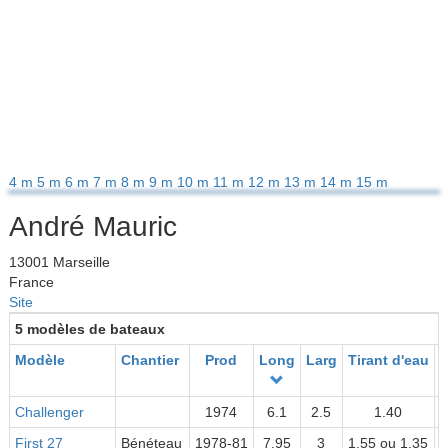
4 m
5 m
6 m
7 m
8 m
9 m
10 m
11 m
12 m
13 m
14 m
15 m
André Mauric
13001 Marseille
France
Site
5 modèles de bateaux
Modèle
Chantier
Prod
Long
Larg
Tirant d'eau
Challenger
1974
6.1
2.5
1.40
First 27
Bénéteau
1978-81
7.95
3
1.55 ou 1.35