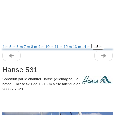
4 m
5 m
6 m
7 m
8 m
9 m
10 m
11 m
12 m
13 m
14 m
15 m
Hanse 531
Construit par le chantier Hanse (Allemagne), le
bateau Hanse 531 de 16.15 m a été fabriqué de
2000 à 2020.
Previous
Next