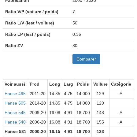
Fabrication
2000 - 2020
Ratio V/P (voilure / poids)
7
Ratio L/V (lest / voilure)
50
Ratio LP (lest / poids)
0.36
Ratio ZV
80
Comparer
Voir aussi
Prod
Long
Larg
Poids
Voilure
Catégorie
V
Hanse 495
2011-20
14.85
4.75
14 000
129
A
Hanse 505
2014-20
14.85
4.75
14 000
129
Hanse 545
2009-20
16.08
4.91
18 700
148
A
Hanse 540
2006-20
16.08
4.91
18 700
155
A
Hanse 531
2000-20
16.15
4.91
18 700
133