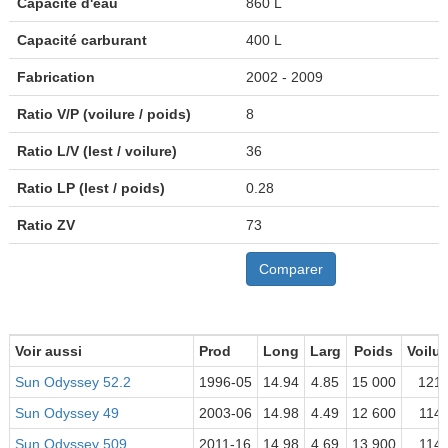
Capacité d'eau
860 L
Capacité carburant
400 L
Fabrication
2002 - 2009
Ratio V/P (voilure / poids)
8
Ratio L/V (lest / voilure)
36
Ratio LP (lest / poids)
0.28
Ratio ZV
73
Comparer
Voir aussi
Prod
Long
Larg
Poids
Voilur
Sun Odyssey 52.2
1996-05
14.94
4.85
15 000
121
Sun Odyssey 49
2003-06
14.98
4.49
12 600
114
Sun Odyssey 509
2011-16
14.98
4.69
13 900
114