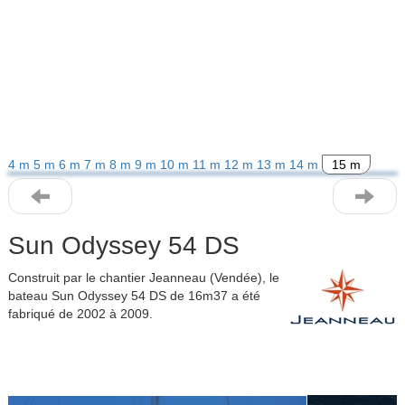
4 m
5 m
6 m
7 m
8 m
9 m
10 m
11 m
12 m
13 m
14 m
15 m
Sun Odyssey 54 DS
Construit par le chantier Jeanneau (Vendée), le
bateau Sun Odyssey 54 DS de 16m37 a été
fabriqué de 2002 à 2009.
Previous
Next