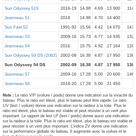
Sun Odyssey 519
2016-19
14.98
4.69
13 900
114
Jeanneau 51
2018
14.98
4.70
14 400
Sun Fast 52
1991-92
15.56
4.42
14 070
141
Jeanneau 53
2009-16
15.73
4.77
14 935
132
Jeanneau 54
2016
15.75
4.92
17 164
128
Sun Odyssey 50 DS (2002)
2002-08
16.38
4.87
17 950
138
Sun Odyssey 54 DS
2002-09
16.38
4.87
17 950
138
Jeanneau 57
2009-16
17.28
5.00
20 600
146
Jeanneau 58
2018-20
17.28
5.00
21 450
Note :
Le ratio V/P (voilure / poids) donne une indication sur la vivacité du
bateau. Plus le ratio est élevé, plus le bateau peut être rapide. Le ratio
L/V (lest / voilure) donne une indication sur la raideur à la toile. Plus le
ratio est élevé, plus le bateau est stable et peut résister à un vent plus
important. Le rapport de lest LP (lest / poids) donne aussi une indication
sur la raideur à la toile. Plus le ratio est élevé, plus le bateau est stable et
peut résister à un vent plus important. L’indice ZV donne une indication
sur la performance globale du bateau. Il augmente avec la voilure et le