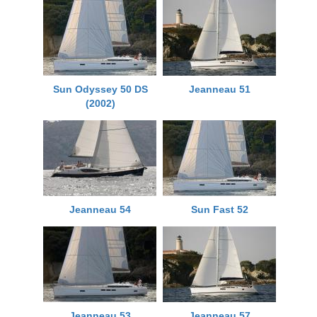
Sun Odyssey 50 DS
Jeanneau 51
(2002)
Jeanneau 54
Sun Fast 52
Jeanneau 53
Jeanneau 57