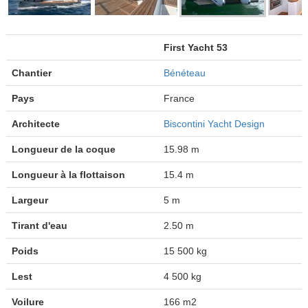
First Yacht 53
Chantier
Bénéteau
Pays
France
Architecte
Biscontini Yacht Design
Longueur de la coque
15.98 m
Longueur à la flottaison
15.4 m
Largeur
5 m
Tirant d'eau
2.50 m
Poids
15 500 kg
Lest
4 500 kg
Voilure
166 m2