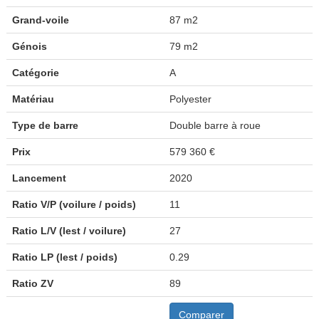
Grand-voile
87 m2
Génois
79 m2
Catégorie
A
Matériau
Polyester
Type de barre
Double barre à roue
Prix
579 360 €
Lancement
2020
Ratio V/P (voilure / poids)
11
Ratio L/V (lest / voilure)
27
Ratio LP (lest / poids)
0.29
Ratio ZV
89
Comparer