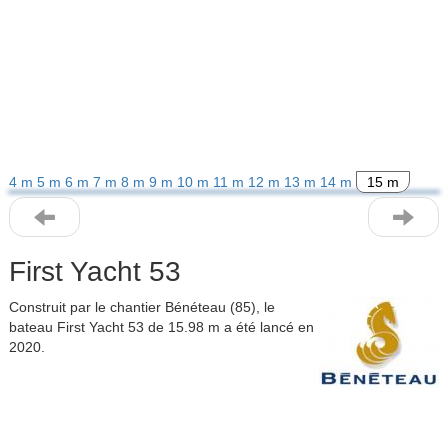
4 m
5 m
6 m
7 m
8 m
9 m
10 m
11 m
12 m
13 m
14 m
15 m
First Yacht 53
Construit par le chantier Bénéteau (85), le
bateau First Yacht 53 de 15.98 m a été lancé en
2020.
Previous
Next