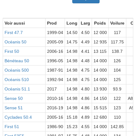
Voir aussi
Prod
Long
Larg
Poids
Voilure
Ca
First 47.7
1999-04
14.50
4.50
12 000
117
Océanis 50
2005-09
14.75
4.49
12 935
117.75
First 50
2006-16
14.98
4.41
13 115
138.7
Bénéteau 50
1996-05
14.98
4.48
14 000
126
Océanis 500
1987-91
14.98
4.75
14 000
104
Océanis 510
1992-94
14.98
4.75
14 000
125
Océanis 51.1
2017
14.98
4.80
13 930
93.9
Sense 50
2010-16
14.98
4.86
14 150
122
A8 /
Sense 51
2016-19
14.98
4.86
15 515
123
A9/
Cyclades 50.4
2005-16
15.18
4.89
12 680
110
First 51
1986-90
15.23
4.55
14 000
142.85