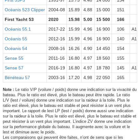
First 53F5
1991-97
15.75
4.48
14 000
134
Océanis 523 Clipper
2004-08
15.89
4.88
15 000
151
First Yacht 53
2020
15.98
5.00
15 500
166
Océanis 55.1
2017-22
15.99
4.96
16 900
106
A12
Océanis 55
2012-16
15.99
4.96
16 900
140
A12
Océanis 54
2008-16
16.26
4.90
14 450
154
Sense 55
2011-16
16.80
4.97
18 560
155
Sense 57
2016-19
16.80
4.97
18 780
145
A10
Bénéteau 57
2003-16
17.20
4.98
22 050
165
Note :
Le ratio V/P (voilure / poids) donne une indication sur la vivacité du
bateau. Plus le ratio est élevé, plus le bateau peut être rapide. Le ratio
L/V (lest / voilure) donne une indication sur la raideur à la toile. Plus le
ratio est élevé, plus le bateau est stable et peut résister à un vent plus
important. Le rapport de lest LP (lest / poids) donne aussi une indication
sur la raideur à la toile. Plus le ratio est élevé, plus le bateau est stable et
peut résister à un vent plus important. L’indice ZV donne une indication
sur la performance globale du bateau. Il augmente avec la voilure et le
lest et diminue avec le poids.
Les comparaisons qui peuvent être faites, n’ont de sens que si les