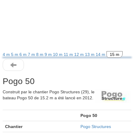
4 m
5 m
6 m
7 m
8 m
9 m
10 m
11 m
12 m
13 m
14 m
15 m
Pogo 50
Construit par le chantier Pogo Structures (29), le
bateau Pogo 50 de 15.2 m a été lancé en 2012.
Pogo 50
Chantier
Pogo Structures