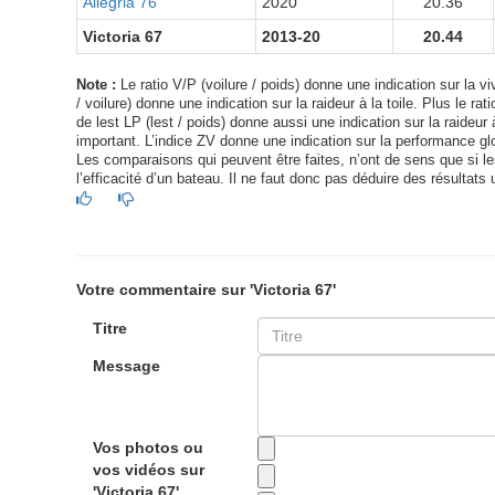
Allegria 76
2020
20.36
Victoria 67
2013-20
20.44
Note :
Le ratio V/P (voilure / poids) donne une indication sur la viv
/ voilure) donne une indication sur la raideur à la toile. Plus le ra
de lest LP (lest / poids) donne aussi une indication sur la raideur à
important. L’indice ZV donne une indication sur la performance glo
Les comparaisons qui peuvent être faites, n’ont de sens que si les 
l’efficacité d’un bateau. Il ne faut donc pas déduire des résultats 
Votre commentaire sur 'Victoria 67'
Titre
Message
Vos photos ou
vos vidéos sur
'Victoria 67'