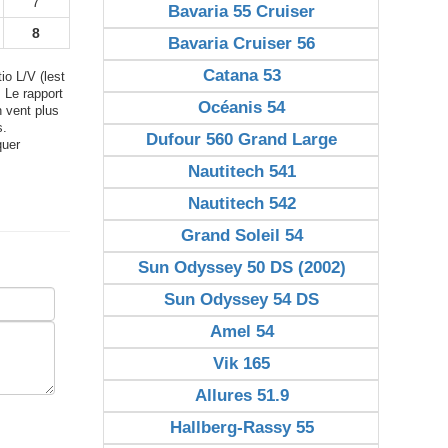
7
Bavaria 55 Cruiser
8
Bavaria Cruiser 56
Catana 53
io L/V (lest
. Le rapport
Océanis 54
n vent plus
s.
Dufour 560 Grand Large
quer
Nautitech 541
Nautitech 542
Grand Soleil 54
Sun Odyssey 50 DS (2002)
Sun Odyssey 54 DS
Amel 54
Vik 165
Allures 51.9
Hallberg-Rassy 55