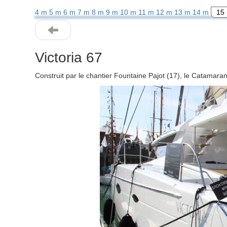
4 m
5 m
6 m
7 m
8 m
9 m
10 m
11 m
12 m
13 m
14 m
15
Victoria 67
Construit par le chantier Fountaine Pajot (17), le Catamara