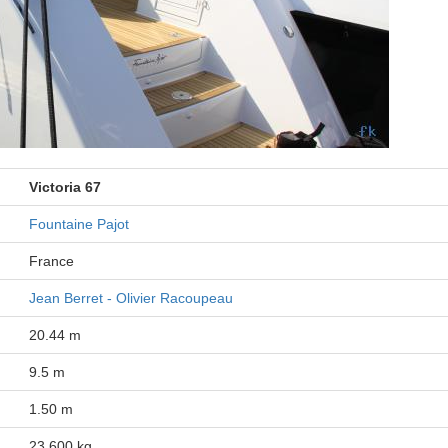
Victoria 67
Fountaine Pajot
France
Jean Berret - Olivier Racoupeau
20.44 m
9.5 m
1.50 m
23 600 kg