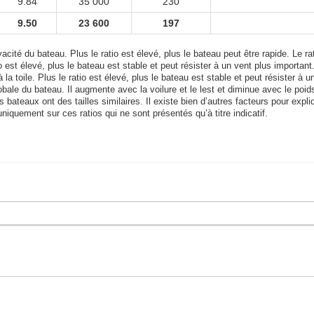
9.84
35 000
230
9.50
23 600
197
acité du bateau. Plus le ratio est élevé, plus le bateau peut être rapide. Le rat
tio est élevé, plus le bateau est stable et peut résister à un vent plus important
 la toile. Plus le ratio est élevé, plus le bateau est stable et peut résister à u
bale du bateau. Il augmente avec la voilure et le lest et diminue avec le poid
bateaux ont des tailles similaires. Il existe bien d’autres facteurs pour expli
uniquement sur ces ratios qui ne sont présentés qu’à titre indicatif.