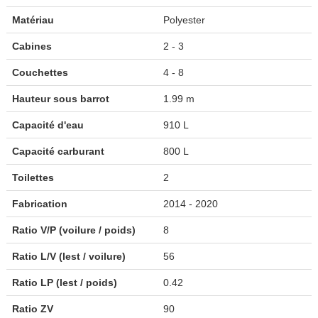
Matériau
Polyester
Cabines
2 - 3
Couchettes
4 - 8
Hauteur sous barrot
1.99 m
Capacité d'eau
910 L
Capacité carburant
800 L
Toilettes
2
Fabrication
2014 - 2020
Ratio V/P (voilure / poids)
8
Ratio L/V (lest / voilure)
56
Ratio LP (lest / poids)
0.42
Ratio ZV
90