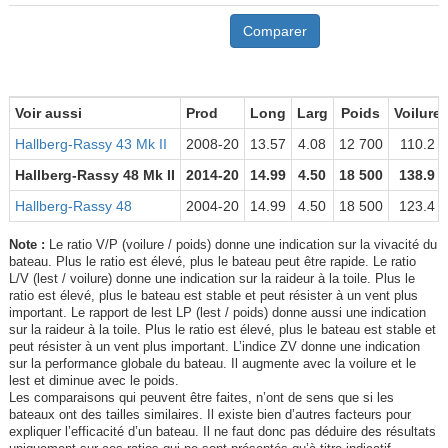
Comparer
Voir aussi
Prod
Long
Larg
Poids
Voilure
Hallberg-Rassy 43 Mk II
2008-20
13.57
4.08
12 700
110.2
Hallberg-Rassy 48 Mk II
2014-20
14.99
4.50
18 500
138.9
Hallberg-Rassy 48
2004-20
14.99
4.50
18 500
123.4
Note :
Le ratio V/P (voilure / poids) donne une indication sur la vivacité du
bateau. Plus le ratio est élevé, plus le bateau peut être rapide. Le ratio
L/V (lest / voilure) donne une indication sur la raideur à la toile. Plus le
ratio est élevé, plus le bateau est stable et peut résister à un vent plus
important. Le rapport de lest LP (lest / poids) donne aussi une indication
sur la raideur à la toile. Plus le ratio est élevé, plus le bateau est stable et
peut résister à un vent plus important. L’indice ZV donne une indication
sur la performance globale du bateau. Il augmente avec la voilure et le
lest et diminue avec le poids.
Les comparaisons qui peuvent être faites, n’ont de sens que si les
bateaux ont des tailles similaires. Il existe bien d’autres facteurs pour
expliquer l’efficacité d’un bateau. Il ne faut donc pas déduire des résultats