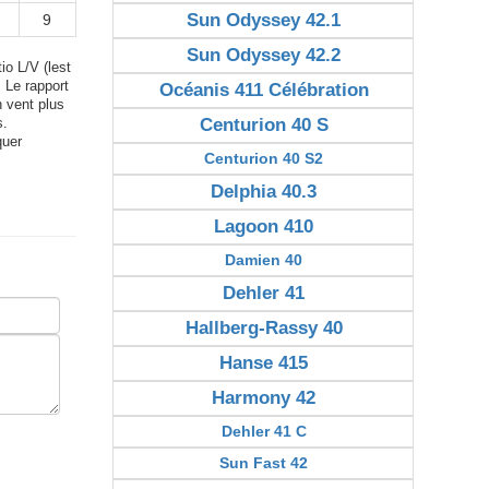
Sun Odyssey 42.1
9
Sun Odyssey 42.2
io L/V (lest
. Le rapport
Océanis 411 Célébration
n vent plus
Centurion 40 S
s.
quer
Centurion 40 S2
Delphia 40.3
Lagoon 410
Damien 40
Dehler 41
Hallberg-Rassy 40
Hanse 415
Harmony 42
Dehler 41 C
Sun Fast 42