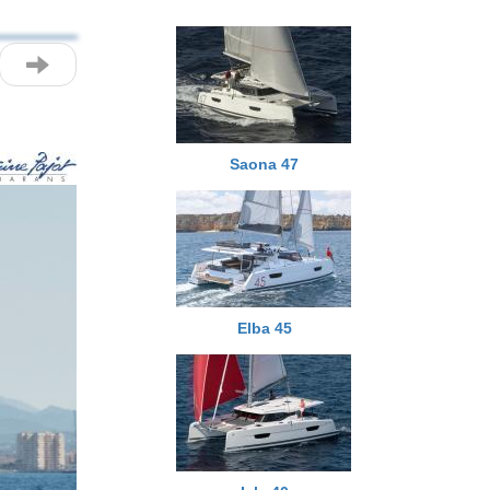
Saona 47
Elba 45