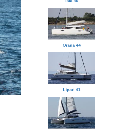
Isla 40
Orana 44
Lipari 41