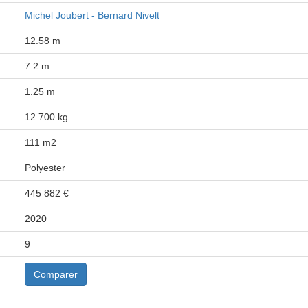
Michel Joubert - Bernard Nivelt
12.58 m
7.2 m
1.25 m
12 700 kg
111 m2
Polyester
445 882 €
2020
9
Comparer