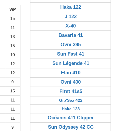
Haka 122
V/P
J 122
15
X-40
11
Bavaria 41
13
Ovni 395
15
Sun Fast 41
10
Sun Légende 41
12
Elan 410
12
Ovni 400
9
15
First 41s5
11
Gib'Sea 422
Haka 123
11
Océanis 411 Clipper
11
Sun Odyssey 42 CC
9