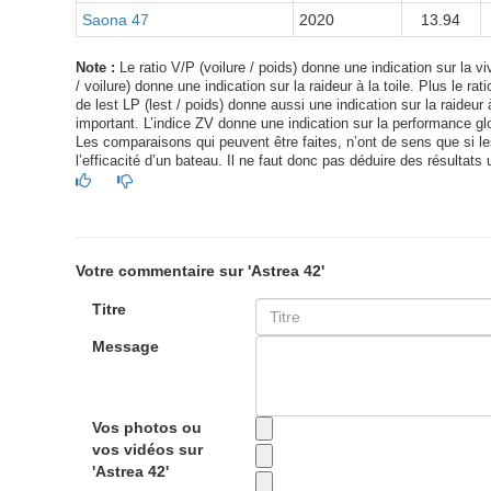
Saona 47
2020
13.94
Note :
Le ratio V/P (voilure / poids) donne une indication sur la viv
/ voilure) donne une indication sur la raideur à la toile. Plus le ra
de lest LP (lest / poids) donne aussi une indication sur la raideur à
important. L’indice ZV donne une indication sur la performance glo
Les comparaisons qui peuvent être faites, n’ont de sens que si les 
l’efficacité d’un bateau. Il ne faut donc pas déduire des résultats 
Votre commentaire sur 'Astrea 42'
Titre
Message
Vos photos ou
vos vidéos sur
'Astrea 42'