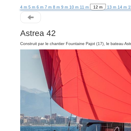
4 m
5 m
6 m
7 m
8 m
9 m
10 m
11 m
12 m
13 m
14 m
1
Astrea 42
Construit par le chantier Fountaine Pajot (17), le bateau A