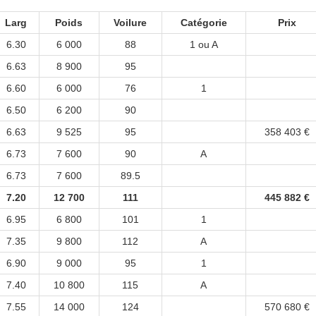
Larg
Poids
Voilure
Catégorie
Prix
6.30
6 000
88
1 ou A
6.63
8 900
95
6.60
6 000
76
1
6.50
6 200
90
6.63
9 525
95
358 403 €
6.73
7 600
90
A
6.73
7 600
89.5
7.20
12 700
111
445 882 €
6.95
6 800
101
1
7.35
9 800
112
A
6.90
9 000
95
1
7.40
10 800
115
A
7.55
14 000
124
570 680 €