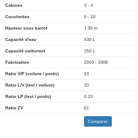
Cabines
3 - 4
Couchettes
6 - 10
Hauteur sous barrot
1.95 m
Capacité d'eau
430 L
Capacité carburant
250 L
Fabrication
2003 - 2008
Ratio V/P (voilure / poids)
10
Ratio L/V (lest / voilure)
33
Ratio LP (lest / poids)
0.33
Ratio ZV
61
Comparer