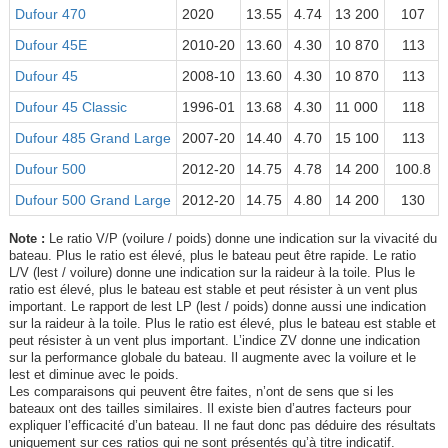
Dufour 470
2020
13.55
4.74
13 200
107
Dufour 45E
2010-20
13.60
4.30
10 870
113
Dufour 45
2008-10
13.60
4.30
10 870
113
Dufour 45 Classic
1996-01
13.68
4.30
11 000
118
Dufour 485 Grand Large
2007-20
14.40
4.70
15 100
113
Dufour 500
2012-20
14.75
4.78
14 200
100.8
Dufour 500 Grand Large
2012-20
14.75
4.80
14 200
130
Note :
Le ratio V/P (voilure / poids) donne une indication sur la vivacité du
bateau. Plus le ratio est élevé, plus le bateau peut être rapide. Le ratio
L/V (lest / voilure) donne une indication sur la raideur à la toile. Plus le
ratio est élevé, plus le bateau est stable et peut résister à un vent plus
important. Le rapport de lest LP (lest / poids) donne aussi une indication
sur la raideur à la toile. Plus le ratio est élevé, plus le bateau est stable et
peut résister à un vent plus important. L’indice ZV donne une indication
sur la performance globale du bateau. Il augmente avec la voilure et le
lest et diminue avec le poids.
Les comparaisons qui peuvent être faites, n’ont de sens que si les
bateaux ont des tailles similaires. Il existe bien d’autres facteurs pour
expliquer l’efficacité d’un bateau. Il ne faut donc pas déduire des résultats
uniquement sur ces ratios qui ne sont présentés qu’à titre indicatif.