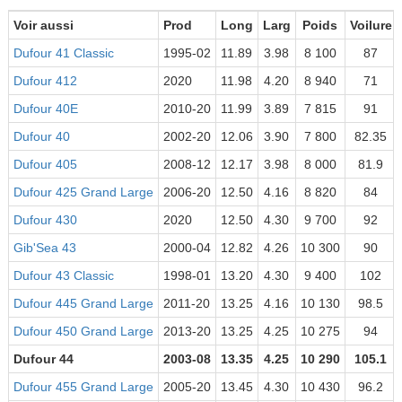
Voir aussi
Prod
Long
Larg
Poids
Voilure
Dufour 41 Classic
1995-02
11.89
3.98
8 100
87
Dufour 412
2020
11.98
4.20
8 940
71
Dufour 40E
2010-20
11.99
3.89
7 815
91
Dufour 40
2002-20
12.06
3.90
7 800
82.35
Dufour 405
2008-12
12.17
3.98
8 000
81.9
Dufour 425 Grand Large
2006-20
12.50
4.16
8 820
84
Dufour 430
2020
12.50
4.30
9 700
92
Gib'Sea 43
2000-04
12.82
4.26
10 300
90
Dufour 43 Classic
1998-01
13.20
4.30
9 400
102
Dufour 445 Grand Large
2011-20
13.25
4.16
10 130
98.5
Dufour 450 Grand Large
2013-20
13.25
4.25
10 275
94
Dufour 44
2003-08
13.35
4.25
10 290
105.1
Dufour 455 Grand Large
2005-20
13.45
4.30
10 430
96.2