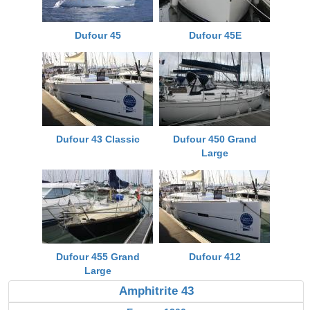
Dufour 45
Dufour 45E
Dufour 43 Classic
Dufour 450 Grand
Large
Dufour 455 Grand
Dufour 412
Large
Amphitrite 43