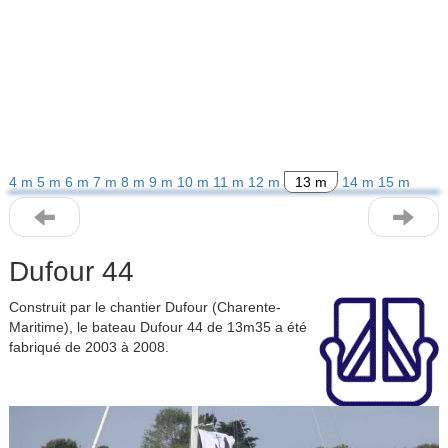
4 m
5 m
6 m
7 m
8 m
9 m
10 m
11 m
12 m
13 m
14 m
15 m
Dufour 44
Construit par le chantier Dufour (Charente-
Maritime), le bateau Dufour 44 de 13m35 a été
fabriqué de 2003 à 2008.