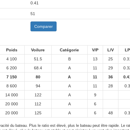
0.41
51
Comparer
Poids
Voilure
Catégorie
V/P
L/V
LP
4 100
51.5
B
13
25
0.3
6 200
68.4
A
11
29
0.3
7 150
80
A
11
36
0.4
8 600
94
A
11
28
0.
14 000
122
A
9
20 000
112
A
6
20 000
125
A
6
48
0.
acité du bateau. Plus le ratio est élevé, plus le bateau peut être rapide. Le rat