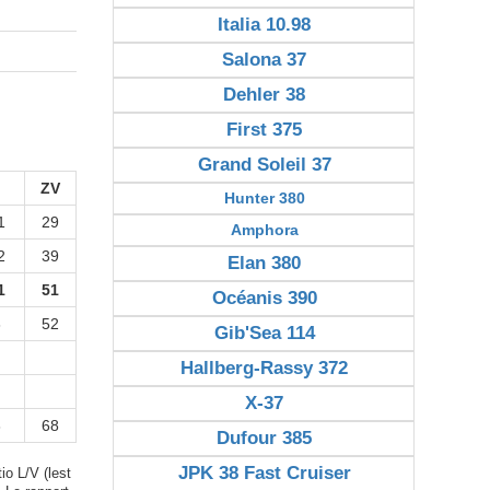
Italia 10.98
Salona 37
Dehler 38
First 375
Grand Soleil 37
ZV
Hunter 380
1
29
Amphora
2
39
Elan 380
1
51
Océanis 390
3
52
Gib'Sea 114
Hallberg-Rassy 372
X-37
3
68
Dufour 385
JPK 38 Fast Cruiser
io L/V (lest