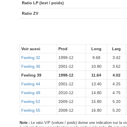
Ratio LP (lest / poids)
Ratio ZV
Voir aussi
Prod
Long
Larg
Feeling 32
1999-12
9.68
3.42
Feeling 36
2001-12
10.80
3.62
Feeling 39
1998-12
11.64
4.02
Feeling 44
2001-12
13.40
4.25
Feeling 48
2010-12
14.80
4.75
Feeling 52
2009-12
15.80
5.20
Feeling 55
2008-12
16.80
5.20
Note :
Le ratio V/P (voilure / poids) donne une indication sur la viv