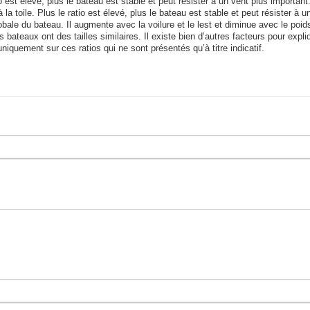
tio est élevé, plus le bateau est stable et peut résister à un vent plus important
 la toile. Plus le ratio est élevé, plus le bateau est stable et peut résister à u
bale du bateau. Il augmente avec la voilure et le lest et diminue avec le poid
bateaux ont des tailles similaires. Il existe bien d’autres facteurs pour expli
uniquement sur ces ratios qui ne sont présentés qu’à titre indicatif.