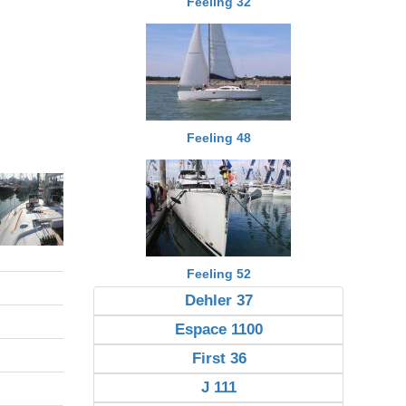
Feeling 32
Feeling 48
Feeling 52
Dehler 37
Espace 1100
First 36
J 111