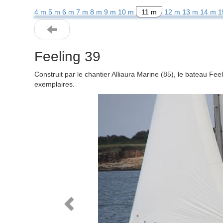
4 m
5 m
6 m
7 m
8 m
9 m
10 m
11 m
12 m
13 m
14 m
1
Feeling 39
Construit par le chantier Alliaura Marine (85), le bateau F
exemplaires.
Previous