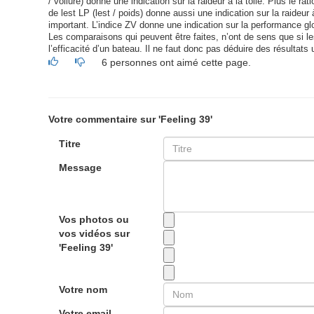
/ voilure) donne une indication sur la raideur à la toile. Plus le ra
de lest LP (lest / poids) donne aussi une indication sur la raideur à
important. L’indice ZV donne une indication sur la performance glo
Les comparaisons qui peuvent être faites, n’ont de sens que si les 
l’efficacité d’un bateau. Il ne faut donc pas déduire des résultats 
6 personnes ont aimé cette page.
Votre commentaire sur 'Feeling 39'
Titre
Message
Vos photos ou
vos vidéos sur
'Feeling 39'
Votre nom
Votre email