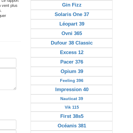
. Le rapport
Gin Fizz
n vent plus
s.
Solaris One 37
quer
Léopart 39
Ovni 365
Dufour 38 Classic
Excess 12
Pacer 376
Opium 39
Feeling 396
Impression 40
Nauticat 39
Vik 115
First 38s5
Océanis 381