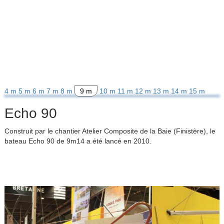
4 m
5 m
6 m
7 m
8 m
9 m
10 m
11 m
12 m
13 m
14 m
15 m
Echo 90
Construit par le chantier Atelier Composite de la Baie (Finistère), le
bateau Echo 90 de 9m14 a été lancé en 2010.
Previous
Next