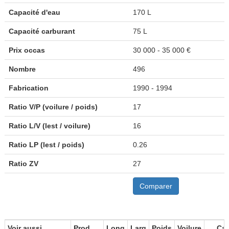
Capacité d'eau
170 L
Capacité carburant
75 L
Prix occas
30 000 - 35 000 €
Nombre
496
Fabrication
1990 - 1994
Ratio V/P (voilure / poids)
17
Ratio L/V (lest / voilure)
16
Ratio LP (lest / poids)
0.26
Ratio ZV
27
Comparer
Voir aussi
Prod
Long
Larg
Poids
Voilure
Cat