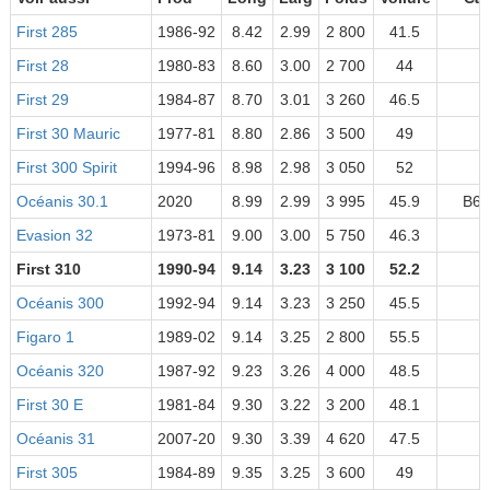
First 285
1986-92
8.42
2.99
2 800
41.5
First 28
1980-83
8.60
3.00
2 700
44
First 29
1984-87
8.70
3.01
3 260
46.5
First 30 Mauric
1977-81
8.80
2.86
3 500
49
First 300 Spirit
1994-96
8.98
2.98
3 050
52
Océanis 30.1
2020
8.99
2.99
3 995
45.9
B6/
Evasion 32
1973-81
9.00
3.00
5 750
46.3
First 310
1990-94
9.14
3.23
3 100
52.2
Océanis 300
1992-94
9.14
3.23
3 250
45.5
Figaro 1
1989-02
9.14
3.25
2 800
55.5
Océanis 320
1987-92
9.23
3.26
4 000
48.5
First 30 E
1981-84
9.30
3.22
3 200
48.1
Océanis 31
2007-20
9.30
3.39
4 620
47.5
First 305
1984-89
9.35
3.25
3 600
49