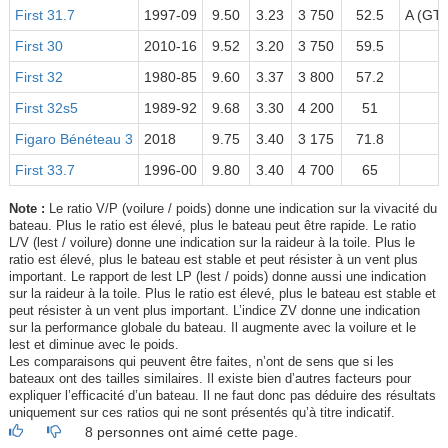
First 31.7
1997-09
9.50
3.23
3 750
52.5
A (GTE
First 30
2010-16
9.52
3.20
3 750
59.5
First 32
1980-85
9.60
3.37
3 800
57.2
First 32s5
1989-92
9.68
3.30
4 200
51
Figaro Bénéteau 3
2018
9.75
3.40
3 175
71.8
First 33.7
1996-00
9.80
3.40
4 700
65
Note :
Le ratio V/P (voilure / poids) donne une indication sur la vivacité du
bateau. Plus le ratio est élevé, plus le bateau peut être rapide. Le ratio
L/V (lest / voilure) donne une indication sur la raideur à la toile. Plus le
ratio est élevé, plus le bateau est stable et peut résister à un vent plus
important. Le rapport de lest LP (lest / poids) donne aussi une indication
sur la raideur à la toile. Plus le ratio est élevé, plus le bateau est stable et
peut résister à un vent plus important. L’indice ZV donne une indication
sur la performance globale du bateau. Il augmente avec la voilure et le
lest et diminue avec le poids.
Les comparaisons qui peuvent être faites, n’ont de sens que si les
bateaux ont des tailles similaires. Il existe bien d’autres facteurs pour
expliquer l’efficacité d’un bateau. Il ne faut donc pas déduire des résultats
uniquement sur ces ratios qui ne sont présentés qu’à titre indicatif.
8 personnes ont aimé cette page.