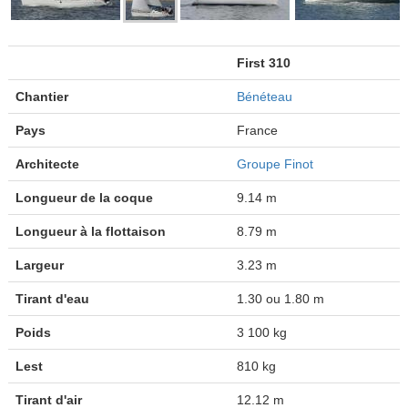
First 310
Chantier
Bénéteau
Pays
France
Architecte
Groupe Finot
Longueur de la coque
9.14 m
Longueur à la flottaison
8.79 m
Largeur
3.23 m
Tirant d'eau
1.30 ou 1.80 m
Poids
3 100 kg
Lest
810 kg
Tirant d'air
12.12 m