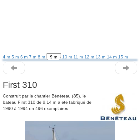
4 m
5 m
6 m
7 m
8 m
9 m
10 m
11 m
12 m
13 m
14 m
15 m
First 310
Construit par le chantier Bénéteau (85), le
bateau First 310 de 9.14 m a été fabriqué de
1990 à 1994 en 496 exemplaires.
Previous
Next