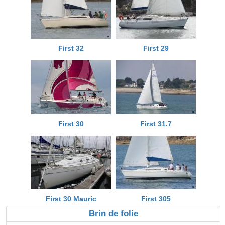
First 32
First 29
First 30
First 31.7
First 30 Mauric
First 305
Brin de folie