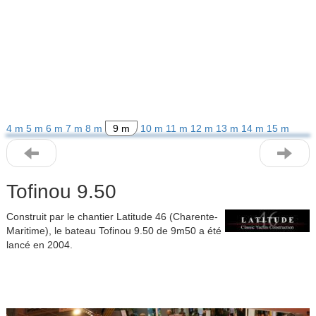
4 m
5 m
6 m
7 m
8 m
9 m
10 m
11 m
12 m
13 m
14 m
15 m
Tofinou 9.50
Construit par le chantier Latitude 46 (Charente-
Maritime), le bateau Tofinou 9.50 de 9m50 a été
lancé en 2004.
Previous
Next