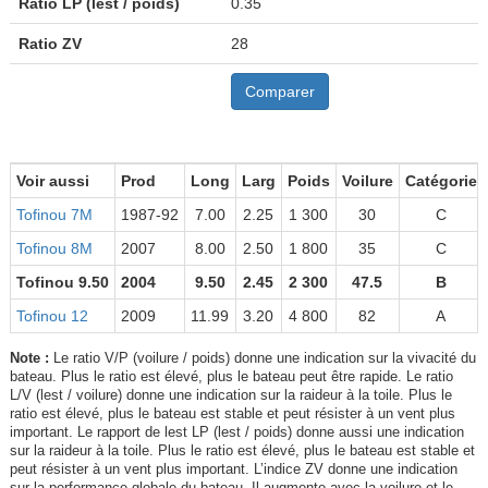
Ratio LP (lest / poids)
0.35
Ratio ZV
28
Comparer
Voir aussi
Prod
Long
Larg
Poids
Voilure
Catégorie
Tofinou 7M
1987-92
7.00
2.25
1 300
30
C
Tofinou 8M
2007
8.00
2.50
1 800
35
C
Tofinou 9.50
2004
9.50
2.45
2 300
47.5
B
Tofinou 12
2009
11.99
3.20
4 800
82
A
Note :
Le ratio V/P (voilure / poids) donne une indication sur la vivacité du
bateau. Plus le ratio est élevé, plus le bateau peut être rapide. Le ratio
L/V (lest / voilure) donne une indication sur la raideur à la toile. Plus le
ratio est élevé, plus le bateau est stable et peut résister à un vent plus
important. Le rapport de lest LP (lest / poids) donne aussi une indication
sur la raideur à la toile. Plus le ratio est élevé, plus le bateau est stable et
peut résister à un vent plus important. L’indice ZV donne une indication