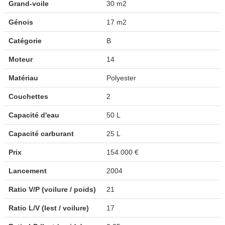
Grand-voile
30 m2
Génois
17 m2
Catégorie
B
Moteur
14
Matériau
Polyester
Couchettes
2
Capacité d'eau
50 L
Capacité carburant
25 L
Prix
154 000 €
Lancement
2004
Ratio V/P (voilure / poids)
21
Ratio L/V (lest / voilure)
17